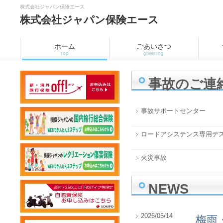
株式会社ジャパン保険エース
株式会社ジャパン保険エース
ホーム
ごあいさつ
top
greeting
事故のご連
事故サポートセンター
0
ロードアシステンス専用デ
火災事故
01
NEWS
2026/05/14
梅雨