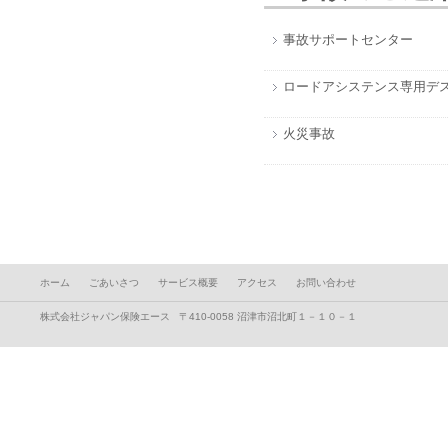
事故サポートセンター
0
ロードアシステンス専用デ
火災事故
01
ホーム
ごあいさつ
サービス概要
アクセス
お問い合わせ
株式会社ジャパン保険エース 〒410-0058 沼津市沼北町１－１０－１